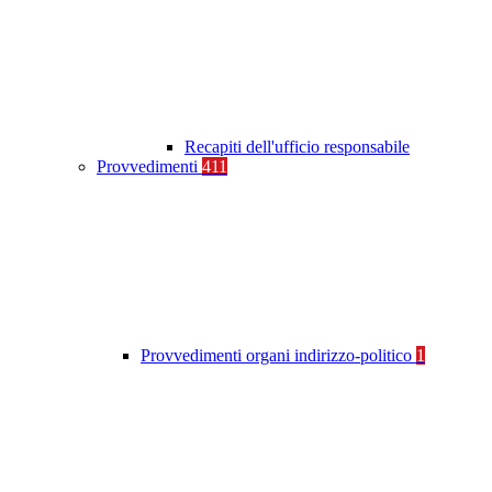
Recapiti dell'ufficio responsabile
Provvedimenti
411
Provvedimenti organi indirizzo-politico
1