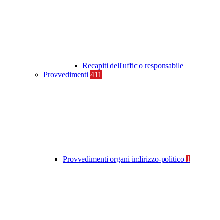
Recapiti dell'ufficio responsabile
Provvedimenti
411
Provvedimenti organi indirizzo-politico
1