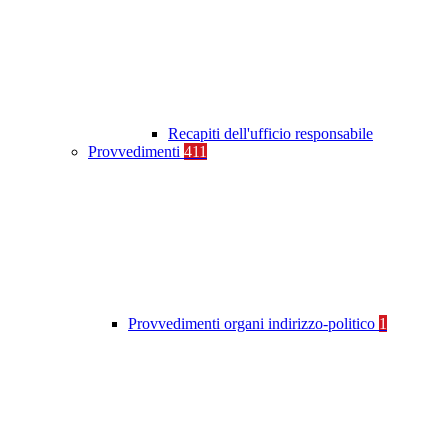
Recapiti dell'ufficio responsabile
Provvedimenti
411
Provvedimenti organi indirizzo-politico
1