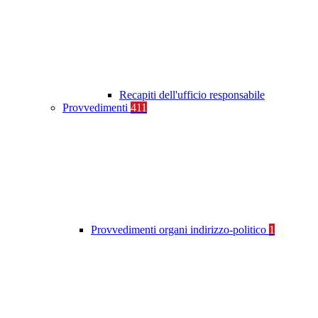
Recapiti dell'ufficio responsabile
Provvedimenti
411
Provvedimenti organi indirizzo-politico
1