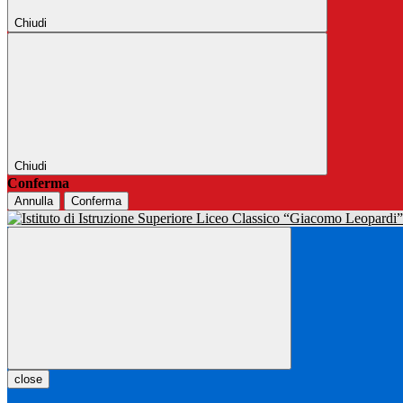
Chiudi
Chiudi
Conferma
Annulla
Conferma
close