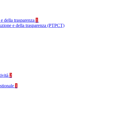
 e della trasparenza
1
ruzione e della trasparenza (PTPCT)
tività
2
stionale
1