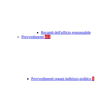
Recapiti dell'ufficio responsabile
Provvedimenti
411
Provvedimenti organi indirizzo-politico
1