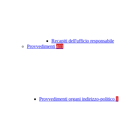
Recapiti dell'ufficio responsabile
Provvedimenti
411
Provvedimenti organi indirizzo-politico
1