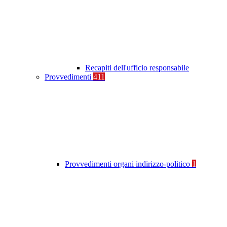
Recapiti dell'ufficio responsabile
Provvedimenti
411
Provvedimenti organi indirizzo-politico
1