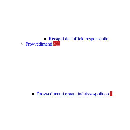
Recapiti dell'ufficio responsabile
Provvedimenti
411
Provvedimenti organi indirizzo-politico
1