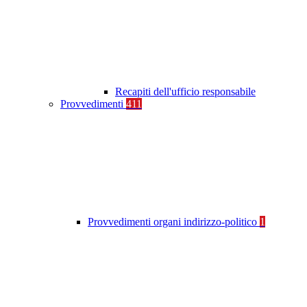
Recapiti dell'ufficio responsabile
Provvedimenti
411
Provvedimenti organi indirizzo-politico
1