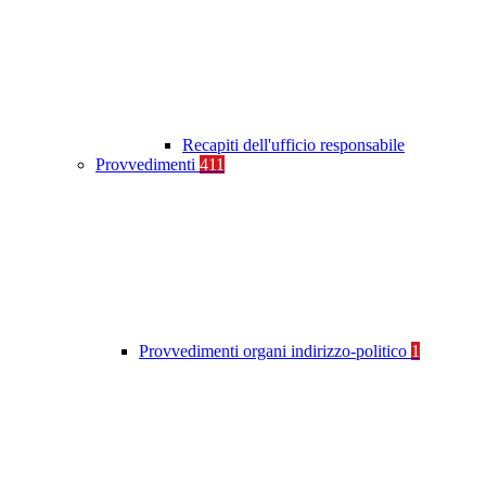
Recapiti dell'ufficio responsabile
Provvedimenti
411
Provvedimenti organi indirizzo-politico
1