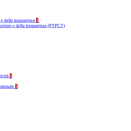
 e della trasparenza
1
ruzione e della trasparenza (PTPCT)
tività
2
stionale
1