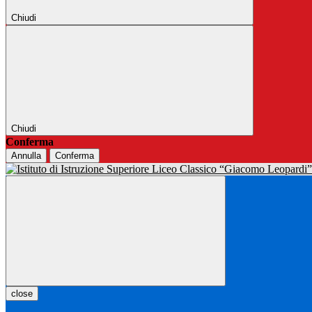
Chiudi
Chiudi
Conferma
Annulla
Conferma
close