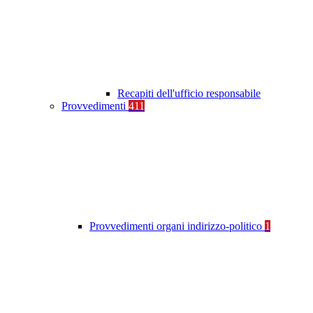
Recapiti dell'ufficio responsabile
Provvedimenti
411
Provvedimenti organi indirizzo-politico
1