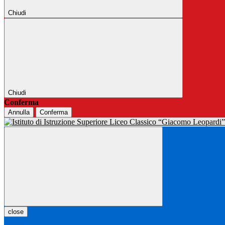
Chiudi
Chiudi
Conferma
Annulla
Conferma
close