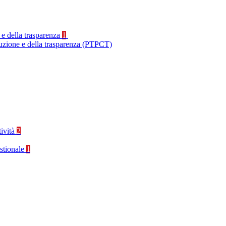
 e della trasparenza
1
ruzione e della trasparenza (PTPCT)
tività
2
stionale
1