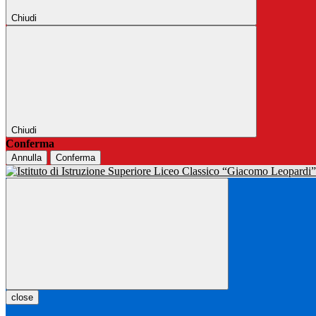
Chiudi
Chiudi
Conferma
Annulla
Conferma
close