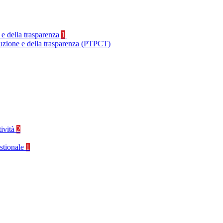
 e della trasparenza
1
ruzione e della trasparenza (PTPCT)
tività
2
stionale
1