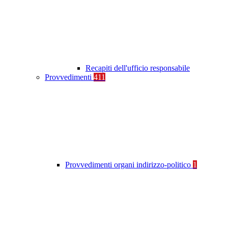
Recapiti dell'ufficio responsabile
Provvedimenti
411
Provvedimenti organi indirizzo-politico
1