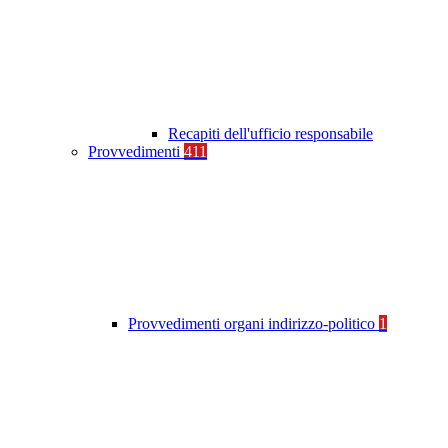
Recapiti dell'ufficio responsabile
Provvedimenti
411
Provvedimenti organi indirizzo-politico
1