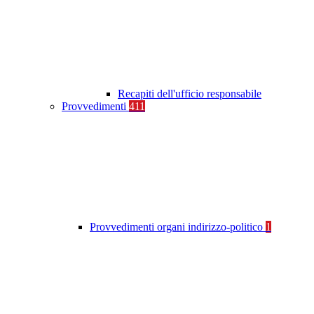
Recapiti dell'ufficio responsabile
Provvedimenti
411
Provvedimenti organi indirizzo-politico
1