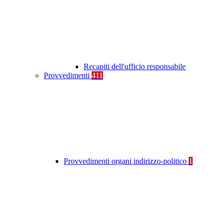
Recapiti dell'ufficio responsabile
Provvedimenti
411
Provvedimenti organi indirizzo-politico
1