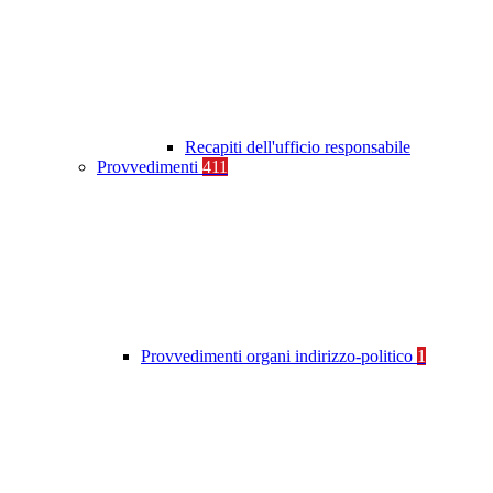
Recapiti dell'ufficio responsabile
Provvedimenti
411
Provvedimenti organi indirizzo-politico
1