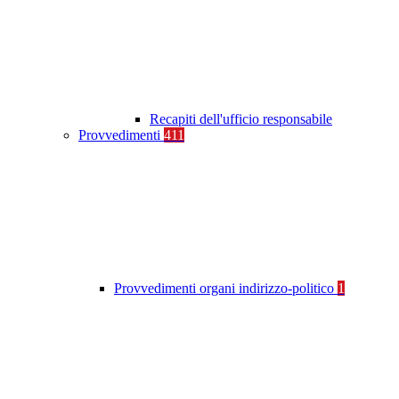
Recapiti dell'ufficio responsabile
Provvedimenti
411
Provvedimenti organi indirizzo-politico
1