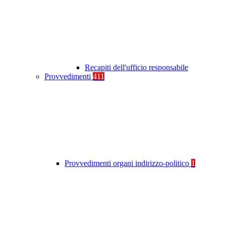
Recapiti dell'ufficio responsabile
Provvedimenti
411
Provvedimenti organi indirizzo-politico
1