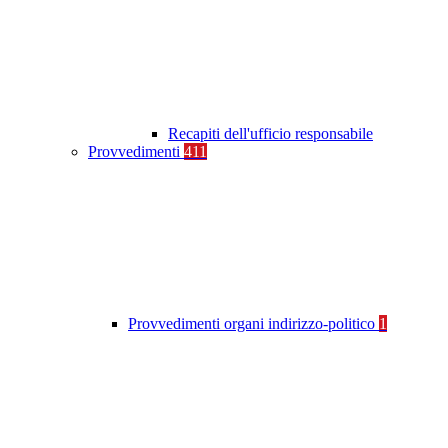
Recapiti dell'ufficio responsabile
Provvedimenti
411
Provvedimenti organi indirizzo-politico
1