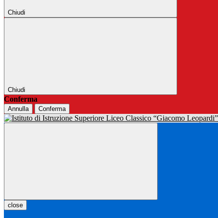
Chiudi
Chiudi
Conferma
Annulla
Conferma
close