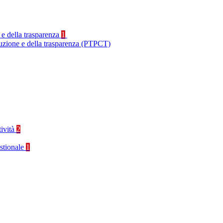
 e della trasparenza
1
ruzione e della trasparenza (PTPCT)
tività
2
stionale
1