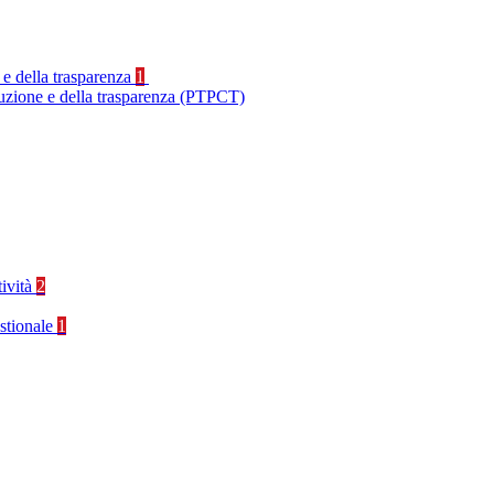
 e della trasparenza
1
ruzione e della trasparenza (PTPCT)
tività
2
stionale
1