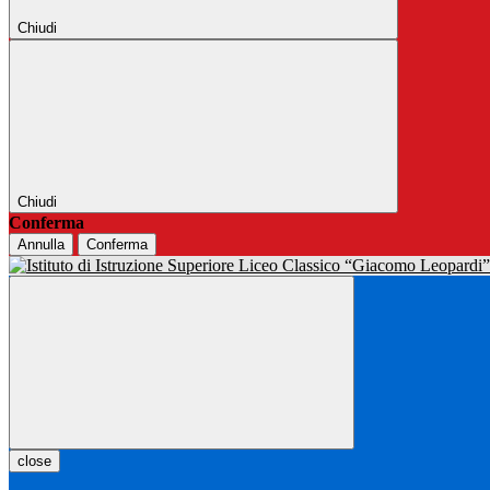
Chiudi
Chiudi
Conferma
Annulla
Conferma
close