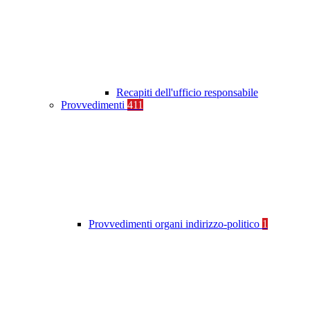
Recapiti dell'ufficio responsabile
Provvedimenti
411
Provvedimenti organi indirizzo-politico
1