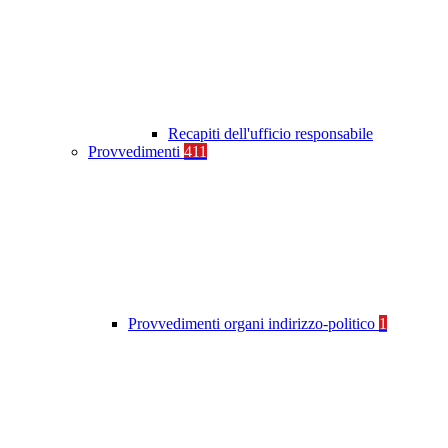
Recapiti dell'ufficio responsabile
Provvedimenti
411
Provvedimenti organi indirizzo-politico
1