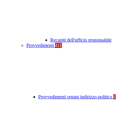
Recapiti dell'ufficio responsabile
Provvedimenti
411
Provvedimenti organi indirizzo-politico
1