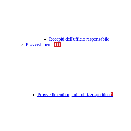
Recapiti dell'ufficio responsabile
Provvedimenti
411
Provvedimenti organi indirizzo-politico
1