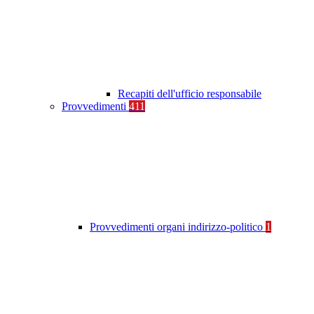
Recapiti dell'ufficio responsabile
Provvedimenti
411
Provvedimenti organi indirizzo-politico
1