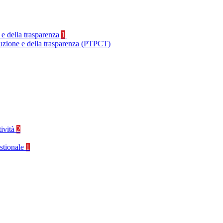
 e della trasparenza
1
ruzione e della trasparenza (PTPCT)
tività
2
stionale
1