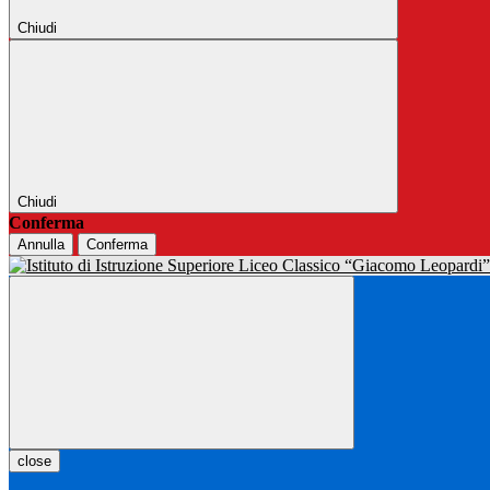
Chiudi
Chiudi
Conferma
Annulla
Conferma
close