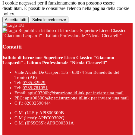
I cookie necessari per il funzionamento non possono essere
disabilitati. È possibile consultare l'elenco nella pagina della cookie
policy.
Accetta tutti
Salva le preferenze
Istituto di Istruzione Superiore Liceo Classico
“Giacomo Leopardi” - Istituto Professionale “Nicola Ciccarelli”
Contatti
Istituto di Istruzione Superiore Liceo Classico “Giacomo
Leopardi” - Istituto Professionale “Nicola Ciccarelli”
Viale Alcide De Gasperi 135 - 63074 San Benedetto del
Tronto (AP)
Tel:
0735.82929
Tel:
0735.781051
Email:
apis00300b@istruzione.it
Link per inviare una mail
PEC:
apis00300b@pec.istruzione.it
Link per inviare una mail
C.F.: 82002590444
C.M. (I.I.S.): APIS00300B
C.M.(liceo): APPC00302Q
C.M. (IPSSCSS): APRC00301A