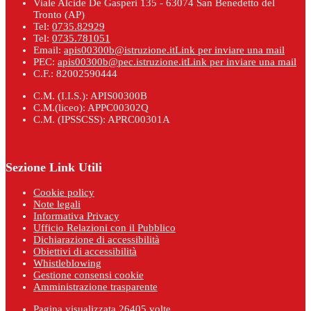
Viale Alcide De Gasperi 135 - 63074 San Benedetto del
Tronto (AP)
Tel:
0735.82929
Tel:
0735.781051
Email:
apis00300b@istruzione.it
Link per inviare una mail
PEC:
apis00300b@pec.istruzione.it
Link per inviare una mail
C.F.: 82002590444
C.M. (I.I.S.): APIS00300B
C.M.(liceo): APPC00302Q
C.M. (IPSSCSS): APRC00301A
Sezione Link Utili
Cookie policy
Note legali
Informativa Privacy
Ufficio Relazioni con il Pubblico
Dichiarazione di accessibilità
Obiettivi di accessibilità
Whistleblowing
Gestione consensi cookie
Amministrazione trasparente
Pagina visualizzata
26405
volte