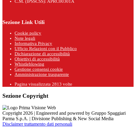
C.M. (IPSSCSS): APRC00301A
Sezione Link Utili
Cookie policy
Note legali
Informativa Privacy
Ufficio Relazioni con il Pubblico
Dichiarazione di accessibilità
Obiettivi di accessibilità
Whistleblowing
Gestione consensi cookie
Amministrazione trasparente
Pagina visualizzata
2813
volte
Sezione Copyright
Copyright 2026 | Engineered and powered by Gruppo Spaggiari
Parma S.p.A. | Divisione Publishing & New Social Media
Disclaimer trattamento dati personali