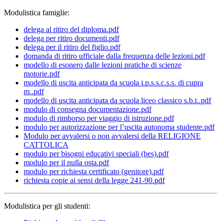
Modulistica famiglie:
delega al ritiro del diploma.pdf
delega per ritiro documenti.pdf
d
elega per il ritiro del figlio.pdf
domanda di ritiro ufficiale dalla frequenza delle lezioni.pdf
modello di esonero dalle lezioni pratiche di scienze
motorie.pdf
modello di uscita anticipata da scuola i.p.s.s.c.s.s. di cupra
m..pdf
modello di uscita anticipata da scuola liceo classico s.b.t..pdf
modulo di consegna documentazione.pdf
modulo di rimborso per viaggio di istruzione.pdf
modulo per autorizzazione per l’uscita autonoma studente.pdf
Modulo per avvalersi o non avvalersi della RELIGIONE
CATTOLICA
modulo per bisogni educativi speciali (bes).pdf
modulo per il nulla osta.pdf
modulo per richiesta certificato (genitore).pdf
richiesta copie ai sensi della legge 241-90.pdf
Modulistica per gli studenti: