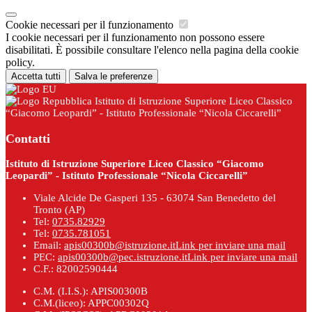
Cookie necessari per il funzionamento
I cookie necessari per il funzionamento non possono essere
disabilitati. È possibile consultare l'elenco nella pagina della cookie
policy.
Accetta tutti
Salva le preferenze
Istituto di Istruzione Superiore Liceo Classico
“Giacomo Leopardi” - Istituto Professionale “Nicola Ciccarelli”
Contatti
Istituto di Istruzione Superiore Liceo Classico “Giacomo
Leopardi” - Istituto Professionale “Nicola Ciccarelli”
Viale Alcide De Gasperi 135 - 63074 San Benedetto del
Tronto (AP)
Tel:
0735.82929
Tel:
0735.781051
Email:
apis00300b@istruzione.it
Link per inviare una mail
PEC:
apis00300b@pec.istruzione.it
Link per inviare una mail
C.F.: 82002590444
C.M. (I.I.S.): APIS00300B
C.M.(liceo): APPC00302Q