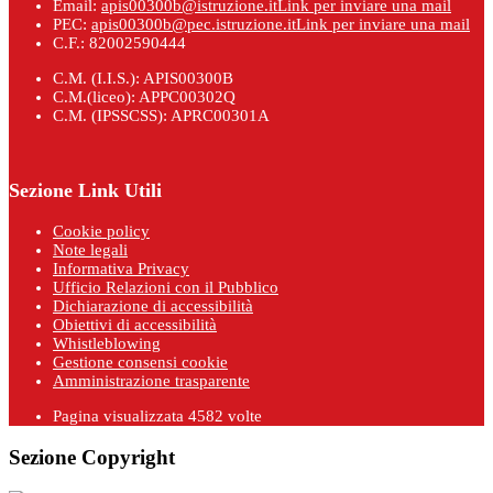
Email:
apis00300b@istruzione.it
Link per inviare una mail
PEC:
apis00300b@pec.istruzione.it
Link per inviare una mail
C.F.: 82002590444
C.M. (I.I.S.): APIS00300B
C.M.(liceo): APPC00302Q
C.M. (IPSSCSS): APRC00301A
Sezione Link Utili
Cookie policy
Note legali
Informativa Privacy
Ufficio Relazioni con il Pubblico
Dichiarazione di accessibilità
Obiettivi di accessibilità
Whistleblowing
Gestione consensi cookie
Amministrazione trasparente
Pagina visualizzata
4582
volte
Sezione Copyright