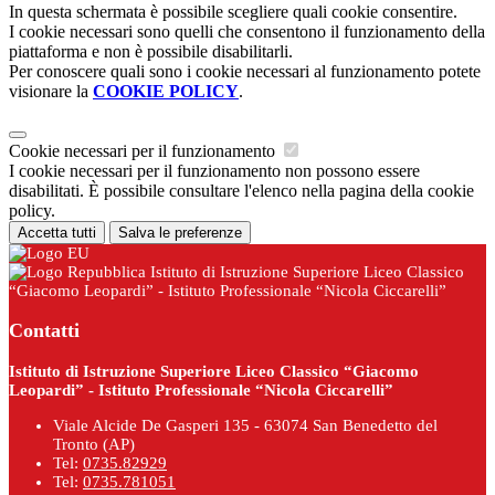
In questa schermata è possibile scegliere quali cookie consentire.
I cookie necessari sono quelli che consentono il funzionamento della
piattaforma e non è possibile disabilitarli.
Per conoscere quali sono i cookie necessari al funzionamento potete
visionare la
COOKIE POLICY
.
Cookie necessari per il funzionamento
I cookie necessari per il funzionamento non possono essere
disabilitati. È possibile consultare l'elenco nella pagina della cookie
policy.
Accetta tutti
Salva le preferenze
Istituto di Istruzione Superiore Liceo Classico
“Giacomo Leopardi” - Istituto Professionale “Nicola Ciccarelli”
Contatti
Istituto di Istruzione Superiore Liceo Classico “Giacomo
Leopardi” - Istituto Professionale “Nicola Ciccarelli”
Viale Alcide De Gasperi 135 - 63074 San Benedetto del
Tronto (AP)
Tel:
0735.82929
Tel:
0735.781051