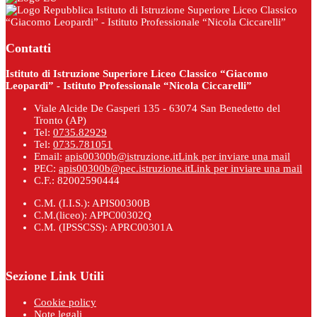
Istituto di Istruzione Superiore Liceo Classico
“Giacomo Leopardi” - Istituto Professionale “Nicola Ciccarelli”
Contatti
Istituto di Istruzione Superiore Liceo Classico “Giacomo
Leopardi” - Istituto Professionale “Nicola Ciccarelli”
Viale Alcide De Gasperi 135 - 63074 San Benedetto del
Tronto (AP)
Tel:
0735.82929
Tel:
0735.781051
Email:
apis00300b@istruzione.it
Link per inviare una mail
PEC:
apis00300b@pec.istruzione.it
Link per inviare una mail
C.F.: 82002590444
C.M. (I.I.S.): APIS00300B
C.M.(liceo): APPC00302Q
C.M. (IPSSCSS): APRC00301A
Sezione Link Utili
Cookie policy
Note legali