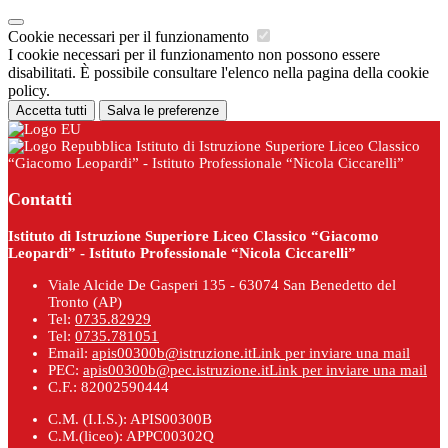
Cookie necessari per il funzionamento
I cookie necessari per il funzionamento non possono essere
disabilitati. È possibile consultare l'elenco nella pagina della cookie
policy.
Accetta tutti
Salva le preferenze
Istituto di Istruzione Superiore Liceo Classico
“Giacomo Leopardi” - Istituto Professionale “Nicola Ciccarelli”
Contatti
Istituto di Istruzione Superiore Liceo Classico “Giacomo
Leopardi” - Istituto Professionale “Nicola Ciccarelli”
Viale Alcide De Gasperi 135 - 63074 San Benedetto del
Tronto (AP)
Tel:
0735.82929
Tel:
0735.781051
Email:
apis00300b@istruzione.it
Link per inviare una mail
PEC:
apis00300b@pec.istruzione.it
Link per inviare una mail
C.F.: 82002590444
C.M. (I.I.S.): APIS00300B
C.M.(liceo): APPC00302Q