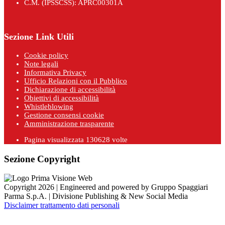
C.M. (IPSSCSS): APRC00301A
Sezione Link Utili
Cookie policy
Note legali
Informativa Privacy
Ufficio Relazioni con il Pubblico
Dichiarazione di accessibilità
Obiettivi di accessibilità
Whistleblowing
Gestione consensi cookie
Amministrazione trasparente
Pagina visualizzata
130628
volte
Sezione Copyright
Copyright 2026 | Engineered and powered by Gruppo Spaggiari
Parma S.p.A. | Divisione Publishing & New Social Media
Disclaimer trattamento dati personali