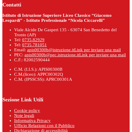
Contatti
Istituto di Istruzione Superiore Liceo Classico “Giacomo
Leopardi” - Istituto Professionale “Nicola Ciccarelli”
Viale Alcide De Gasperi 135 - 63074 San Benedetto del
Tronto (AP)
Tel:
0735.82929
Tel:
0735.781051
Email:
apis00300b@istruzione.it
Link per inviare una mail
PEC:
apis00300b@pec.istruzione.it
Link per inviare una mail
C.F.: 82002590444
C.M. (I.I.S.): APIS00300B
C.M.(liceo): APPC00302Q
C.M. (IPSSCSS): APRC00301A
Sezione Link Utili
Cookie policy
Note legali
Informativa Privacy
Ufficio Relazioni con il Pubblico
Dichiarazione di accessibilità