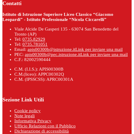
Contatti
Istituto di Istruzione Superiore Liceo Classico “Giacomo
Leopardi” - Istituto Professionale “Nicola Ciccarelli”
Viale Alcide De Gasperi 135 - 63074 San Benedetto del
Tronto (AP)
Tel:
0735.82929
Tel:
0735.781051
Email:
apis00300b@istruzione.it
Link per inviare una mail
PEC:
apis00300b@pec.istruzione.it
Link per inviare una mail
C.F.: 82002590444
C.M. (I.I.S.): APIS00300B
C.M.(liceo): APPC00302Q
C.M. (IPSSCSS): APRC00301A
Sezione Link Utili
Cookie policy
Note legali
Informativa Privacy
Ufficio Relazioni con il Pubblico
Dichiarazione di accessibilità