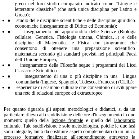
greco nel loro studio comparato indicato come “Lingue e
letterature classiche” (che sarà unica disciplina per Latino e
Greco)
;
●
studio delle discipline scientifiche
e
delle discipline giuridico-
economiche
(insegnamento di
Diritto
ed
Economia
);
●
insegnamento più approfondito delle Scienze
(Biologia
cellulare, Genetica, Fisiologia umana, Chimica…)
e delle
discipline
di
Matematica e Fisica
con
programmi
che
consentono di ottenere una preparazione scientifico-
matematica secondo gli standard previsti nei principali Paesi
dell’Unione Europea;
●
insegnamento della Filosofia segue i programmi dei Licei
Classico e Scientifico
.
●
insegnamento di una o più discipline in una
Lingua
comunitaria (Inglese, Spagnolo, Tedesco, Francese) (CLIL);
●
esperienze di scambio culturale che consentono di sviluppare
una rete di relazioni europee ed extraeuropee.
Per quanto riguarda gli aspetti metodologici e didattici, si dà un
particolare rilievo alla
suddivisione delle ore d'insegnamento in due
momenti: quello della
lezione frontale
e quello del
laboratorio
culturale
. Tale suddivisione è solo metodologica, poiché le due fasi
sono integrate, tanto da costituire aspetti complementari di un unico
processo formativo finalizzato all'apprendimento attraverso la