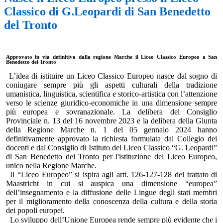
Classico di G.Leopardi di San Benedetto
del Tronto
Approvato in via definitiva dalla regione Marche il Liceo Classico Europeo a San
Benedetto del Tronto
L’idea di istituire un Liceo Classico Europeo nasce dal
sogno di
coniugare sempre più gli aspetti culturali della tradizione
umanistica, linguistica, scientifica e storico-artistica con l’attenzione
verso
le scienze giuridico-economiche in una dimensione sempre
più europea e so
v
ranazionale
. La delibera del Consiglio
Provinciale n. 13 del 16 novembre 2023 e la delibera della Giunta
della Regione Marche n. 1 del 05 gennaio 2024 hanno
definitivamente
approvato
la richiesta formulata d
al
Collegio dei
docenti e d
al
Consiglio di Istituto del Liceo Classico “G. Leopardi”
di San Benedetto del Tronto
per l'
istituzione del Liceo Europeo
,
unico nella Regione Marche.
Il “Liceo Europeo” si ispira agli artt. 126-127-128 del trattato di
Maastricht in cui si auspica una dimensione “europea”
dell’insegnamento e la diffusione delle Lingue degli stati membri
per il miglioramento della conoscenza della cultura e della storia
dei popoli europei.
Lo sviluppo dell’Unione Europea rende sempre più evidente che i