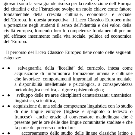
giovani sono la vera grande risorsa per la realizzazione dell’Europa
dei cittadini e che l’istruzione svolge un ruolo chiave come fattore
fondamentale dell
a crescita
culturale, economic
a
e sociale
dell’Europa. In questa prospettiva, il Liceo Classico Europeo mira
a
potenziare
negli studenti il senso dell’identità e dei valori della
civiltà europea, fornendo loro le competenze fondamentali per un
più efficace inserimento nella vita sociale, politica
ed
economica
dell’Europa.
Il percorso del Liceo Classico Europeo tiene conto delle seguenti
esigenze:
●
salvaguardia della ‘licealità’ del curricolo, intesa come
acquisizione di un’armonica formazione umana e culturale
che favorisce comportamenti improntati ad apertura mentale,
a disponibilità intellettuale e psicologica, a consapevolezza
metodologica e critica, a rigore epistemologico
;
●
sviluppo delle tre aree disciplinari caratterizzanti: umanistica,
linguistica, scientifica
;
●
acquisizione di una solida competenza linguistica con lo studio
di due lingue europee
(
Inglese e spagnolo o tedesco o
francese
) anche grazie al
conversatore madrelingua che è
presente per le ore delle due lingue comunitarie studiate e che
fa parte del percorso curriculare
;
●
accorpamento dello studio delle lingue classiche latino e