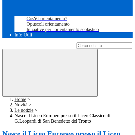
Cos'è l'orientamento?
Opuscoli orientamento
Iniziative per l'orientamento scolastico
Info Utili
Campo di ricerca per le pagine del sito
Home
>
Novità
>
Le notizie
>
Nasce il Liceo Europeo presso il Liceo Classico di
G.Leopardi di San Benedetto del Tronto
Nasce il Liceo Europeo presso il Liceo