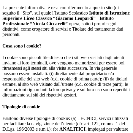
La presente informativa è resa con riferimento a questo sito (di
seguito il "Sito", sul quale l’Istituto Scolastico
Istituto di Istruzione
Superiore Liceo Classico “Giacomo Leopardi” - Istituto
Professionale “Nicola Ciccarelli”
opera, sotto i propri segni
distintivi, come erogatore di servizi e Titolare del trattamento dati
personali.
Cosa sono i cookie?
I cookie sono piccoli file di testo che i siti web visitati dagli utenti
inviano ai loro terminali, ove vengono memorizzati per essere poi
ritrasmessi agli stessi siti alla visita successiva. In via generale
possono essere installati: (i) direttamente dal proprietario e/o
responsabile del sito web (c.d. cookie di prima parte); (ii) da titolari
estranei al sito web visitato dall’utente (c.d. cookie di terze parti); le
informazioni riguardanti la loro privacy e sul loro uso sono reperibili
direttamente sui siti dei rispettivi gestori.
Tipologie di cookie
Esistono diverse tipologie di cookie: (a) TECNICI, servizi utilizzati
per facilitare la navigazione dell’utente (cfr. art. 122, comma 1 del
D.Lgs. 196/2003 e s.m.i.); (b)
ANALITICI
, impiegati per valutare