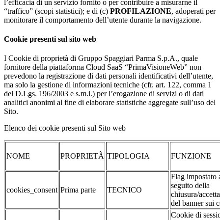
l’efficacia di un servizio fornito o per contribuire a misurarne il
“traffico” (scopi statistici); e di (c)
PROFILAZIONE
, adoperati per
monitorare il comportamento dell’utente durante la navigazione.
Cookie presenti sul sito web
I Cookie di proprietà di Gruppo Spaggiari Parma S.p.A., quale
fornitore della piattaforma Cloud SaaS “PrimaVisioneWeb” non
prevedono la registrazione di dati personali identificativi dell’utente,
ma solo la gestione di informazioni tecniche (cfr. art. 122, comma 1
del D.Lgs. 196/2003 e s.m.i.) per l’erogazione di servizi o di dati
analitici anonimi al fine di elaborare statistiche aggregate sull’uso del
Sito.
Elenco dei cookie presenti sul Sito web
NOME
PROPRIETÀ
TIPOLOGIA
FUNZIONE
Flag impostato 
seguito della
cookies_consent
Prima parte
TECNICO
chiusura/accett
del banner sui 
Cookie di sessi