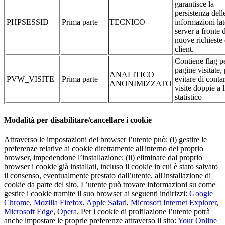
garantisce la
persistenza dell
PHPSESSID
Prima parte
TECNICO
informazioni la
server a fronte 
nuove richieste 
client.
Contiene flag pe
pagine visitate,
ANALITICO
PVW_VISITE
Prima parte
evitare di conta
ANONIMIZZATO
visite doppie a l
statistico
Modalità per disabilitare/cancellare i cookie
Attraverso le impostazioni del browser l’utente può: (i) gestire le
preferenze relative ai cookie direttamente all'interno del proprio
browser, impedendone l’installazione; (ii) eliminare dal proprio
browser i cookie già installati, incluso il cookie in cui è stato salvato
il consenso, eventualmente prestato dall’utente, all'installazione di
cookie da parte del sito. L’utente può trovare informazioni su come
gestire i cookie tramite il suo browser ai seguenti indirizzi:
Google
Chrome
,
Mozilla Firefox
,
Apple Safari
,
Microsoft Internet Explorer
,
Microsoft Edge
,
Opera
. Per i cookie di profilazione l’utente potrà
anche impostare le proprie preferenze attraverso il sito:
Your Online