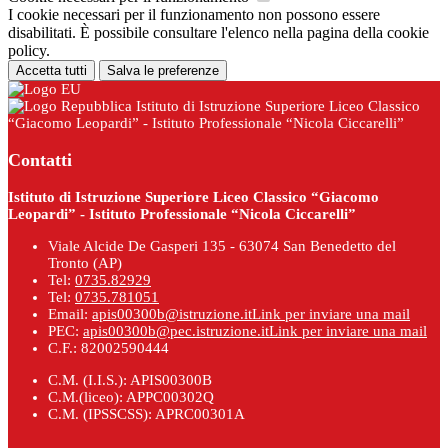
I cookie necessari per il funzionamento non possono essere
disabilitati. È possibile consultare l'elenco nella pagina della cookie
policy.
Accetta tutti
Salva le preferenze
Istituto di Istruzione Superiore Liceo Classico
“Giacomo Leopardi” - Istituto Professionale “Nicola Ciccarelli”
Contatti
Istituto di Istruzione Superiore Liceo Classico “Giacomo
Leopardi” - Istituto Professionale “Nicola Ciccarelli”
Viale Alcide De Gasperi 135 - 63074 San Benedetto del
Tronto (AP)
Tel:
0735.82929
Tel:
0735.781051
Email:
apis00300b@istruzione.it
Link per inviare una mail
PEC:
apis00300b@pec.istruzione.it
Link per inviare una mail
C.F.: 82002590444
C.M. (I.I.S.): APIS00300B
C.M.(liceo): APPC00302Q
C.M. (IPSSCSS): APRC00301A