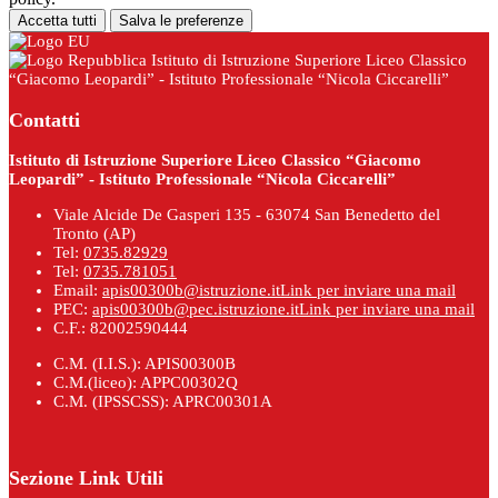
Accetta tutti
Salva le preferenze
Istituto di Istruzione Superiore Liceo Classico
“Giacomo Leopardi” - Istituto Professionale “Nicola Ciccarelli”
Contatti
Istituto di Istruzione Superiore Liceo Classico “Giacomo
Leopardi” - Istituto Professionale “Nicola Ciccarelli”
Viale Alcide De Gasperi 135 - 63074 San Benedetto del
Tronto (AP)
Tel:
0735.82929
Tel:
0735.781051
Email:
apis00300b@istruzione.it
Link per inviare una mail
PEC:
apis00300b@pec.istruzione.it
Link per inviare una mail
C.F.: 82002590444
C.M. (I.I.S.): APIS00300B
C.M.(liceo): APPC00302Q
C.M. (IPSSCSS): APRC00301A
Sezione Link Utili