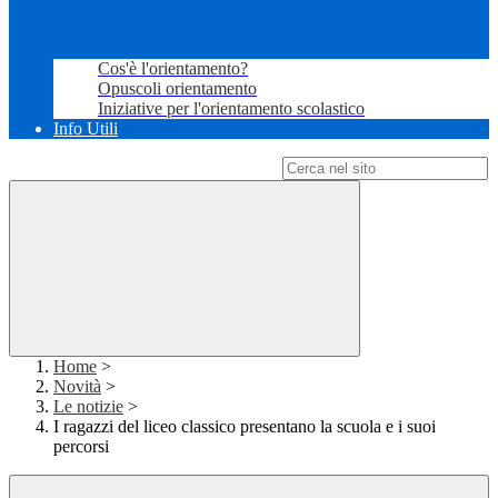
Cos'è l'orientamento?
Opuscoli orientamento
Iniziative per l'orientamento scolastico
Info Utili
Campo di ricerca per le pagine del sito
Home
>
Novità
>
Le notizie
>
I ragazzi del liceo classico presentano la scuola e i suoi
percorsi