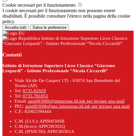
Cookie necessari per il funzionamento
I cookie necessari per il funzionamento non possono essere
disabilitati. È possibile consultare l'elenco nella pagina della cookie
policy.
Accetta tutti
Salva le preferenze
Istituto di Istruzione Superiore Liceo Classico
“Giacomo Leopardi” - Istituto Professionale “Nicola Ciccarelli”
Contatti
Istituto di Istruzione Superiore Liceo Classico “Giacomo
Leopardi” - Istituto Professionale “Nicola Ciccarelli”
Viale Alcide De Gasperi 135 - 63074 San Benedetto del
Tronto (AP)
Tel:
0735.82929
Tel:
0735.781051
Email:
apis00300b@istruzione.it
Link per inviare una mail
PEC:
apis00300b@pec.istruzione.it
Link per inviare una mail
C.F.: 82002590444
C.M. (I.I.S.): APIS00300B
C.M.(liceo): APPC00302Q
C.M. (IPSSCSS): APRC00301A