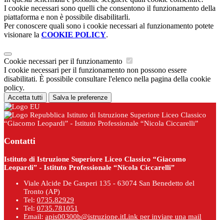
I cookie necessari sono quelli che consentono il funzionamento della
piattaforma e non è possibile disabilitarli.
Per conoscere quali sono i cookie necessari al funzionamento potete
visionare la
COOKIE POLICY
.
Cookie necessari per il funzionamento
I cookie necessari per il funzionamento non possono essere
disabilitati. È possibile consultare l'elenco nella pagina della cookie
policy.
Accetta tutti
Salva le preferenze
Istituto di Istruzione Superiore Liceo Classico
“Giacomo Leopardi” - Istituto Professionale “Nicola Ciccarelli”
Contatti
Istituto di Istruzione Superiore Liceo Classico “Giacomo
Leopardi” - Istituto Professionale “Nicola Ciccarelli”
Viale Alcide De Gasperi 135 - 63074 San Benedetto del
Tronto (AP)
Tel:
0735.82929
Tel:
0735.781051
Email:
apis00300b@istruzione.it
Link per inviare una mail