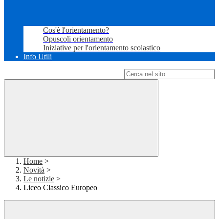
Cos'è l'orientamento?
Opuscoli orientamento
Iniziative per l'orientamento scolastico
Info Utili
Campo di ricerca per le pagine del sito
Home
>
Novità
>
Le notizie
>
Liceo Classico Europeo