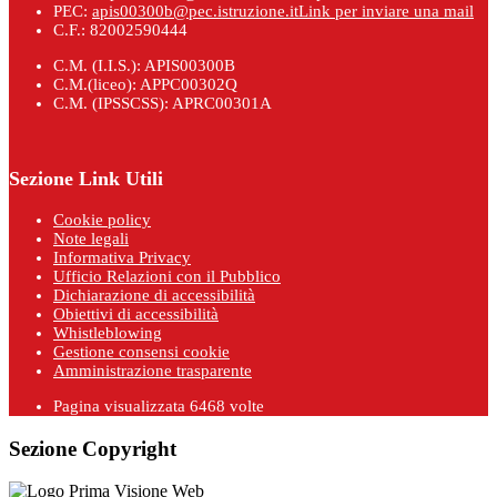
PEC:
apis00300b@pec.istruzione.it
Link per inviare una mail
C.F.: 82002590444
C.M. (I.I.S.): APIS00300B
C.M.(liceo): APPC00302Q
C.M. (IPSSCSS): APRC00301A
Sezione Link Utili
Cookie policy
Note legali
Informativa Privacy
Ufficio Relazioni con il Pubblico
Dichiarazione di accessibilità
Obiettivi di accessibilità
Whistleblowing
Gestione consensi cookie
Amministrazione trasparente
Pagina visualizzata
6468
volte
Sezione Copyright