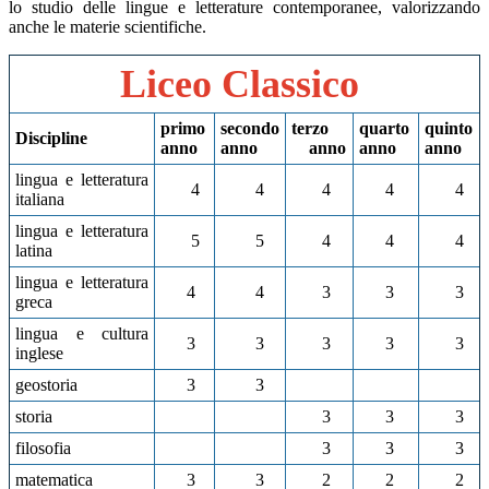
lo studio delle lingue e letterature contemporanee, valorizzando
anche le materie scientifiche.
Liceo Classico
primo
secondo
terzo
quarto
quinto
Discipline
anno
anno
anno
anno
anno
lingua e letteratura
4
4
4
4
4
italiana
lingua e letteratura
5
5
4
4
4
latina
lingua e letteratura
4
4
3
3
3
greca
lingua e cultura
3
3
3
3
3
inglese
geostoria
3
3
storia
3
3
3
filosofia
3
3
3
matematica
3
3
2
2
2