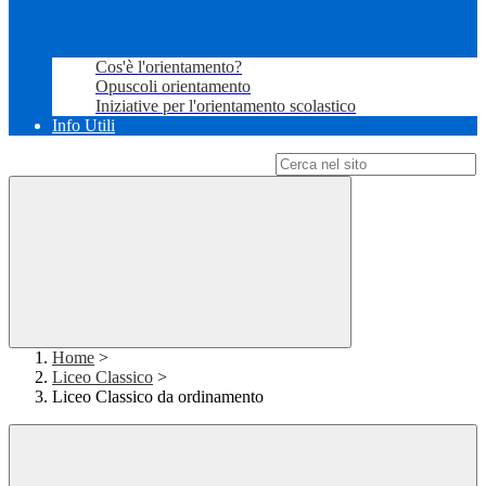
Cos'è l'orientamento?
Opuscoli orientamento
Iniziative per l'orientamento scolastico
Info Utili
Campo di ricerca per le pagine del sito
Home
>
Liceo Classico
>
Liceo Classico da ordinamento