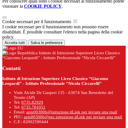
Per conoscere quali sono i cookie necessari al funzionamento potete
visionare la
COOKIE POLICY
.
Cookie necessari per il funzionamento
I cookie necessari per il funzionamento non possono essere
disabilitati. È possibile consultare l'elenco nella pagina della cookie
policy.
Accetta tutti
Salva le preferenze
Istituto di Istruzione Superiore Liceo Classico
“Giacomo Leopardi” - Istituto Professionale “Nicola Ciccarelli”
Contatti
Istituto di Istruzione Superiore Liceo Classico “Giacomo
Leopardi” - Istituto Professionale “Nicola Ciccarelli”
Viale Alcide De Gasperi 135 - 63074 San Benedetto del
Tronto (AP)
Tel:
0735.82929
Tel:
0735.781051
Email:
apis00300b@istruzione.it
Link per inviare una mail
PEC:
apis00300b@pec.istruzione.it
Link per inviare una mail
C.F.: 82002590444