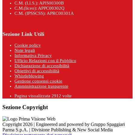
C.M. (I.I.S.): APIS00300B
C.M.(liceo): APPC00302Q
C.M. (IPSSCSS): APRC00301A
Sezione Link Utili
Cookie policy
Note legali
Informativa Privacy
Ufficio Relazioni con il Pubblico
Dichiarazione di accessibilità
Obiettivi di accessibilità
Whistleblowing
Gestione consensi cookie
Amministrazione trasparente
Pagina visualizzata
2912
volte
Sezione Copyright
Copyright 2026 | Engineered and powered by Gruppo Spaggiari
Parma S.p.A. | Divisione Publishing & New Social Media