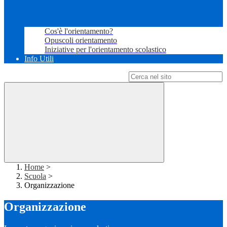
Cos'è l'orientamento?
Opuscoli orientamento
Iniziative per l'orientamento scolastico
Info Utili
Campo di ricerca per le pagine del sito
Home
>
Scuola
>
Organizzazione
Organizzazione