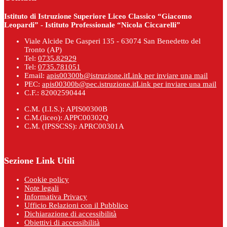
Istituto di Istruzione Superiore Liceo Classico “Giacomo
Leopardi” - Istituto Professionale “Nicola Ciccarelli”
Viale Alcide De Gasperi 135 - 63074 San Benedetto del
Tronto (AP)
Tel:
0735.82929
Tel:
0735.781051
Email:
apis00300b@istruzione.it
Link per inviare una mail
PEC:
apis00300b@pec.istruzione.it
Link per inviare una mail
C.F.: 82002590444
C.M. (I.I.S.): APIS00300B
C.M.(liceo): APPC00302Q
C.M. (IPSSCSS): APRC00301A
Sezione Link Utili
Cookie policy
Note legali
Informativa Privacy
Ufficio Relazioni con il Pubblico
Dichiarazione di accessibilità
Obiettivi di accessibilità