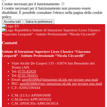
Cookie necessari per il funzionamento
I cookie necessari per il funzionamento non possono essere
disabilitati. È possibile consultare l'elenco nella pagina della cookie
policy.
Accetta tutti
Salva le preferenze
Istituto di Istruzione Superiore Liceo Classico
“Giacomo Leopardi” - Istituto Professionale “Nicola Ciccarelli”
Contatti
Istituto di Istruzione Superiore Liceo Classico “Giacomo
Leopardi” - Istituto Professionale “Nicola Ciccarelli”
Viale Alcide De Gasperi 135 - 63074 San Benedetto del
Tronto (AP)
Tel:
0735.82929
Tel:
0735.781051
Email:
apis00300b@istruzione.it
Link per inviare una mail
PEC:
apis00300b@pec.istruzione.it
Link per inviare una mail
C.F.: 82002590444
C.M. (I.I.S.): APIS00300B
C.M.(liceo): APPC00302Q
C.M. (IPSSCSS): APRC00301A