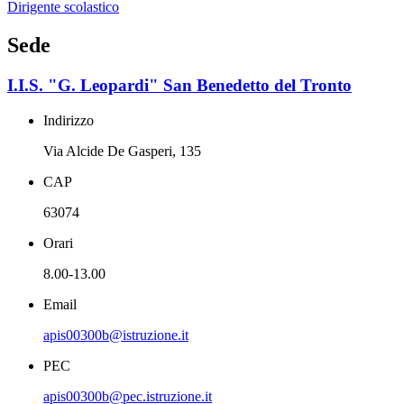
Dirigente scolastico
Sede
I.I.S. "G. Leopardi" San Benedetto del Tronto
Indirizzo
Via Alcide De Gasperi, 135
CAP
63074
Orari
8.00-13.00
Email
apis00300b@istruzione.it
PEC
apis00300b@pec.istruzione.it