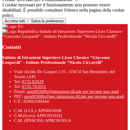
I cookie necessari per il funzionamento non possono essere
disabilitati. È possibile consultare l'elenco nella pagina della cookie
policy.
Accetta tutti
Salva le preferenze
Istituto di Istruzione Superiore Liceo Classico
“Giacomo Leopardi” - Istituto Professionale “Nicola Ciccarelli”
Contatti
Istituto di Istruzione Superiore Liceo Classico “Giacomo
Leopardi” - Istituto Professionale “Nicola Ciccarelli”
Viale Alcide De Gasperi 135 - 63074 San Benedetto del
Tronto (AP)
Tel:
0735.82929
Tel:
0735.781051
Email:
apis00300b@istruzione.it
Link per inviare una mail
PEC:
apis00300b@pec.istruzione.it
Link per inviare una mail
C.F.: 82002590444
C.M. (I.I.S.): APIS00300B
C.M.(liceo): APPC00302Q
C.M. (IPSSCSS): APRC00301A