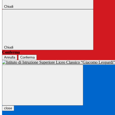
Chiudi
Chiudi
Conferma
Annulla
Conferma
close