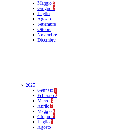
Maggio
5
Giugno
2
Luglio
Agosto
Settembre
Ottobre
Novembre
Dicembre
2025
Gennaio
1
Febbraio
9
Marzo
3
Aprile
7
Maggio
6
Giugno
1
Luglio
1
Agosto