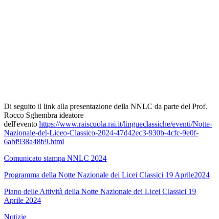
Di seguito il link alla presentazione della NNLC da parte del Prof.
Rocco Sghembra ideatore
dell'evento
https://www.raiscuola.rai.it/lingueclassiche/eventi/Notte-
Nazionale-del-Liceo-Classico-2024-47d42ec3-930b-4cfc-9e0f-
6abf938a48b9.html
Comunicato stampa NNLC 2024
Programma della Notte Nazionale dei Licei Classici 19 Aprile2024
Piano delle Attività della Notte Nazionale dei Licei Classici 19
Aprile 2024
Notizie