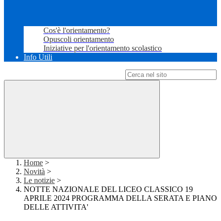
Cos'è l'orientamento?
Opuscoli orientamento
Iniziative per l'orientamento scolastico
Info Utili
Campo di ricerca per le pagine del sito
Home
>
Novità
>
Le notizie
>
NOTTE NAZIONALE DEL LICEO CLASSICO 19
APRILE 2024 PROGRAMMA DELLA SERATA E PIANO
DELLE ATTIVITA'