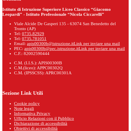
Istituto di Istruzione Superiore Liceo Classico “Giacomo
Leopardi” - Istituto Professionale “Nicola Ciccarelli”
Viale Alcide De Gasperi 135 - 63074 San Benedetto del
Tronto (AP)
Tel:
0735.82929
Tel:
0735.781051
Email:
apis00300b@istruzione.it
Link per inviare una mail
PEC:
apis00300b@pec.istruzione.it
Link per inviare una mail
C.F.: 82002590444
C.M. (I.I.S.): APIS00300B
C.M.(liceo): APPC00302Q
C.M. (IPSSCSS): APRC00301A
Sezione Link Utili
Cookie policy
Note legali
Informativa Privacy
Ufficio Relazioni con il Pubblico
Dichiarazione di accessibilità
Obiettivi di accessibilità