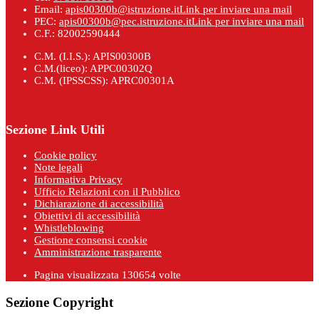
Email:
apis00300b@istruzione.it
Link per inviare una mail
PEC:
apis00300b@pec.istruzione.it
Link per inviare una mail
C.F.: 82002590444
C.M. (I.I.S.): APIS00300B
C.M.(liceo): APPC00302Q
C.M. (IPSSCSS): APRC00301A
Sezione Link Utili
Cookie policy
Note legali
Informativa Privacy
Ufficio Relazioni con il Pubblico
Dichiarazione di accessibilità
Obiettivi di accessibilità
Whistleblowing
Gestione consensi cookie
Amministrazione trasparente
Pagina visualizzata
130654
volte
Sezione Copyright