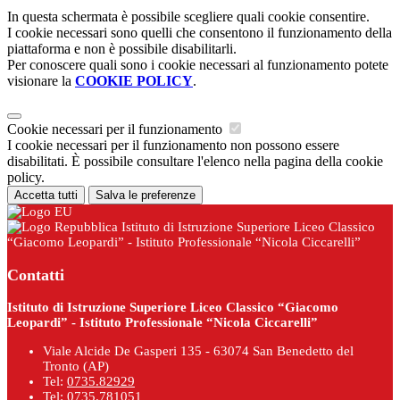
In questa schermata è possibile scegliere quali cookie consentire.
I cookie necessari sono quelli che consentono il funzionamento della
piattaforma e non è possibile disabilitarli.
Per conoscere quali sono i cookie necessari al funzionamento potete
visionare la
COOKIE POLICY
.
Cookie necessari per il funzionamento
I cookie necessari per il funzionamento non possono essere
disabilitati. È possibile consultare l'elenco nella pagina della cookie
policy.
Accetta tutti
Salva le preferenze
Istituto di Istruzione Superiore Liceo Classico
“Giacomo Leopardi” - Istituto Professionale “Nicola Ciccarelli”
Contatti
Istituto di Istruzione Superiore Liceo Classico “Giacomo
Leopardi” - Istituto Professionale “Nicola Ciccarelli”
Viale Alcide De Gasperi 135 - 63074 San Benedetto del
Tronto (AP)
Tel:
0735.82929
Tel:
0735.781051